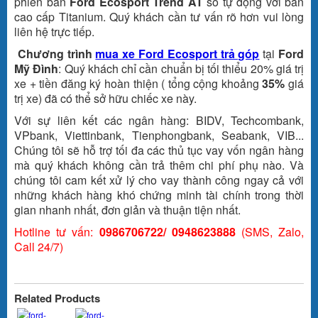
phiên bản
Ford Ecosport Trend AT
số tự động với bản
cao cấp Titanium. Quý khách cần tư vấn rõ hơn vui lòng
liên hệ trực tiếp.
Chương trình
mua xe Ford Ecosport trả góp
tại
Ford
Mỹ Đình
: Quý khách chỉ cần chuẩn bị tối thiểu 20% giá trị
xe + tiền đăng ký hoàn thiện ( tổng cộng khoảng
35%
giá
trị xe) đã có thể sở hữu chiếc xe này.
Với sự liên kết các ngân hàng: BIDV, Techcombank,
VPbank, Viettinbank, Tienphongbank, Seabank, VIB...
Chúng tôi sẽ hỗ trợ tối đa các thủ tục vay vốn ngân hàng
mà quý khách không cần trả thêm chi phí phụ nào. Và
chúng tôi cam kết xử lý cho vay thành công ngay cả với
những khách hàng khó chứng minh tài chính trong thời
gian nhanh nhất, đơn giản và thuận tiện nhất.
Hotline tư vấn:
0986706722/ 0948623888
(SMS, Zalo,
Call 24/7)
Related Products