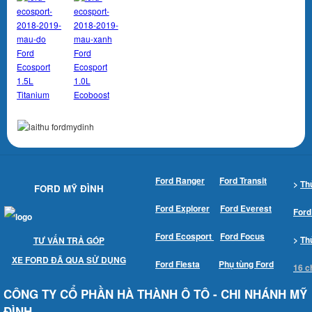
Ford
Ford
Ecosport
Ecosport
1.5L
1.0L
Titanium
Ecoboost
Ford Ranger
Ford Transit
>
Th
FORD MỸ ĐÌNH
Ford Explorer
Ford Everest
Ford
Ford Ecosport
Ford Focus
>
Th
TƯ VẤN TRẢ GÓP
XE FORD ĐÃ QUA SỬ DỤNG
Ford Fiesta
Phụ tùng Ford
16 c
CÔNG TY CỔ PHẦN HÀ THÀNH Ô TÔ - CHI NHÁNH MỸ
ĐÌNH