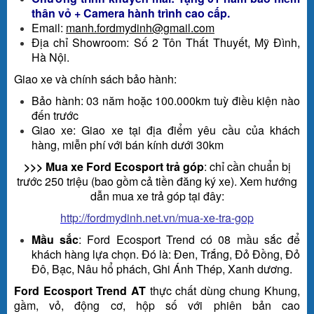
thân vỏ + Camera hành trình cao cấp.
Email:
manh.fordmydinh@gmail.com
Địa chỉ Showroom: Số 2 Tôn Thất Thuyết, Mỹ Đình,
Hà Nội.
Giao xe và chính sách bảo hành:
Bảo hành: 03 năm hoặc 100.000km tuỳ điều kiện nào
đến trước
Giao xe: Giao xe tại địa điểm yêu cầu của khách
hàng, miễn phí với bán kính dưới 30km
>>> Mua xe Ford Ecosport trả góp
: chỉ cần chuẩn bị
trước 250 triệu (bao gồm cả tiền đăng ký xe). Xem hướng
dẫn mua xe trả góp tại đây:
http://fordmydinh.net.vn/mua-xe-tra-gop
Mầu sắc
: Ford Ecosport Trend có 08 mầu sắc để
khách hàng lựa chọn. Đó là: Đen, Trắng, Đỏ Đồng, Đỏ
Đô, Bạc, Nâu hổ phách, Ghi Ánh Thép, Xanh dương.
Ford Ecosport Trend AT
thực chất dùng chung Khung,
gầm, vỏ, động cơ, hộp số với phiên bản cao