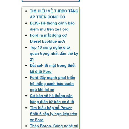
TÌM HIỂU VỀ TURBO TĂNG
ÁP TRÊN ĐỘNG CƠ
BLIS- Hệ thống cảnh báo
điểm mù trên xe Ford
Ford ra mắt động cơ
Diesel Ecoblue mới
Top 10 công nghệ ô tô
quan trọng nhất đầu thế kỷ
21
Đất sét- Bí mật trong thiết
kế ô tô Ford
Ford đẩy mạnh phát triển
hệ thống cảnh báo buồn
ngủ khi lái xe
Cơ bản về hệ thống cân
bằng điện tử trên xe ô tô
Tìm hiểu hộp số Power
Shift 6 cấp ly hợp kép trên
xe Ford
Thép Boron- Công nghệ vũ