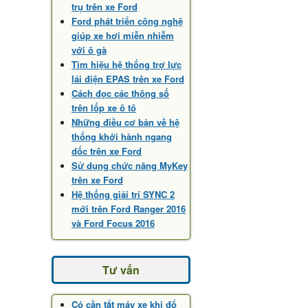
trụ trên xe Ford
Ford phát triển công nghệ
giúp xe hơi miễn nhiễm
với ô gà
Tìm hiệu hệ thống trợ lực
lái điện EPAS trên xe Ford
Cách đọc các thông số
trên lốp xe ô tô
Những điều cơ bản về hệ
thống khởi hành ngang
dốc trên xe Ford
Sử dụng chức năng MyKey
trên xe Ford
Hệ thống giải trí SYNC 2
mới trên Ford Ranger 2016
và Ford Focus 2016
Tư vấn
Có cần tắt máy xe khi đổ