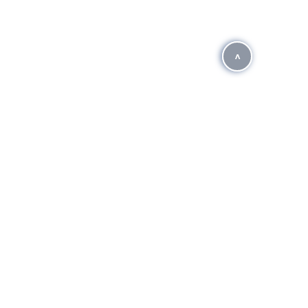
^
HÀNH Ô TÔ - CHI NHÁNH MỸ ĐÌNH
P. Mỹ Đình - Từ Liêm - Hà Nội (Đối diện bến xe Mỹ Đình)
n
c 0948 623 888