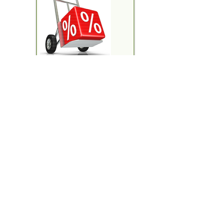
FORD MỸ ĐÌNH
Ford Ranger
Ford Trans
Ford Explorer
Ford Ever
Ford Ecosport
Ford Focu
TƯ VẤN TRẢ GÓP
Ford Fiesta
Phụ tùng F
XE FORD ĐÃ QUA SỬ DỤNG