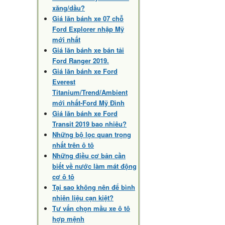
xăng/dầu?
Giá lăn bánh xe 07 chỗ
Ford Explorer nhập Mỹ
mới nhất
Giá lăn bánh xe bán tải
Ford Ranger 2019.
Giá lăn bánh xe Ford
Everest
Titanium/Trend/Ambient
mới nhất-Ford Mỹ Đình
Giá lăn bánh xe Ford
Transit 2019 bao nhiêu?
Những bộ lọc quan trọng
nhất trên ô tô
Những điều cơ bản cần
biết về nước làm mát động
cơ ô tô
Tại sao không nên để bình
nhiên liệu cạn kiệt?
Tư vấn chọn mầu xe ô tô
hợp mệnh