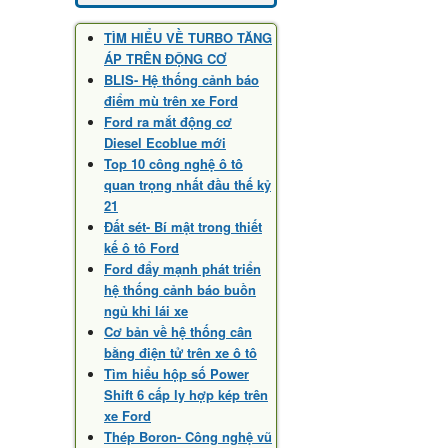
TÌM HIỂU VỀ TURBO TĂNG
ÁP TRÊN ĐỘNG CƠ
BLIS- Hệ thống cảnh báo
điểm mù trên xe Ford
Ford ra mắt động cơ
Diesel Ecoblue mới
Top 10 công nghệ ô tô
quan trọng nhất đầu thế kỷ
21
Đất sét- Bí mật trong thiết
kế ô tô Ford
Ford đẩy mạnh phát triển
hệ thống cảnh báo buồn
ngủ khi lái xe
Cơ bản về hệ thống cân
bằng điện tử trên xe ô tô
Tìm hiểu hộp số Power
Shift 6 cấp ly hợp kép trên
xe Ford
Thép Boron- Công nghệ vũ