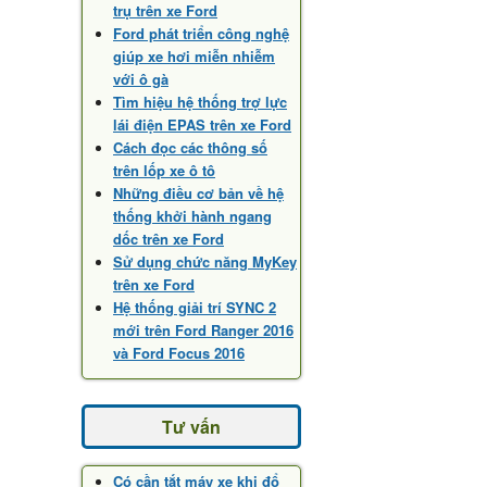
trụ trên xe Ford
Ford phát triển công nghệ
giúp xe hơi miễn nhiễm
với ô gà
Tìm hiệu hệ thống trợ lực
lái điện EPAS trên xe Ford
Cách đọc các thông số
trên lốp xe ô tô
Những điều cơ bản về hệ
thống khởi hành ngang
dốc trên xe Ford
Sử dụng chức năng MyKey
trên xe Ford
Hệ thống giải trí SYNC 2
mới trên Ford Ranger 2016
và Ford Focus 2016
Tư vấn
Có cần tắt máy xe khi đổ