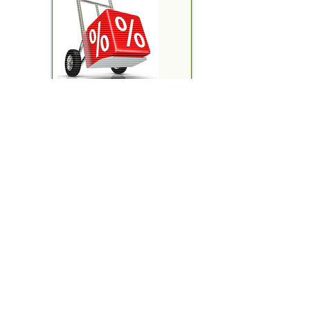
FORD MỸ ĐÌNH
Ford Ranger
Ford Trans
Ford Explorer
Ford Ever
Ford Ecosport
Ford Focu
TƯ VẤN TRẢ GÓP
Ford Fiesta
Phụ tùng F
XE FORD ĐÃ QUA SỬ DỤNG