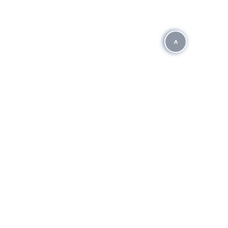
^
HÀNH Ô TÔ - CHI NHÁNH MỸ ĐÌNH
P. Mỹ Đình - Từ Liêm - Hà Nội (Đối diện bến xe Mỹ Đình)
n
c 0948 623 888