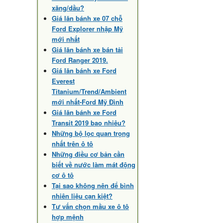
xăng/dầu?
Giá lăn bánh xe 07 chỗ
Ford Explorer nhập Mỹ
mới nhất
Giá lăn bánh xe bán tải
Ford Ranger 2019.
Giá lăn bánh xe Ford
Everest
Titanium/Trend/Ambient
mới nhất-Ford Mỹ Đình
Giá lăn bánh xe Ford
Transit 2019 bao nhiêu?
Những bộ lọc quan trọng
nhất trên ô tô
Những điều cơ bản cần
biết về nước làm mát động
cơ ô tô
Tại sao không nên để bình
nhiên liệu cạn kiệt?
Tư vấn chọn mầu xe ô tô
hợp mệnh