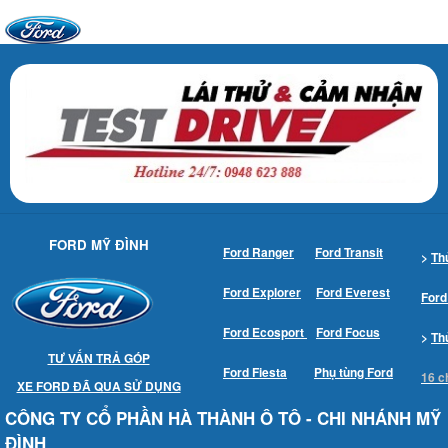
FORD MỸ ĐÌNH
Ford Ranger
Ford Transit
>
Th
Ford Explorer
Ford Everest
Ford
Ford Ecosport
Ford Focus
>
Th
TƯ VẤN TRẢ GÓP
Ford Fiesta
Phụ tùng Ford
16 c
XE FORD ĐÃ QUA SỬ DỤNG
CÔNG TY CỔ PHẦN HÀ THÀNH Ô TÔ - CHI NHÁNH MỸ
ĐÌNH