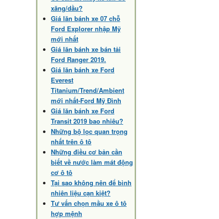
xăng/dầu?
Giá lăn bánh xe 07 chỗ
Ford Explorer nhập Mỹ
mới nhất
Giá lăn bánh xe bán tải
Ford Ranger 2019.
Giá lăn bánh xe Ford
Everest
Titanium/Trend/Ambient
mới nhất-Ford Mỹ Đình
Giá lăn bánh xe Ford
Transit 2019 bao nhiêu?
Những bộ lọc quan trọng
nhất trên ô tô
Những điều cơ bản cần
biết về nước làm mát động
cơ ô tô
Tại sao không nên để bình
nhiên liệu cạn kiệt?
Tư vấn chọn mầu xe ô tô
hợp mệnh