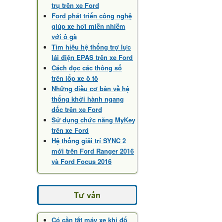
trụ trên xe Ford
Ford phát triển công nghệ
giúp xe hơi miễn nhiễm
với ô gà
Tìm hiệu hệ thống trợ lực
lái điện EPAS trên xe Ford
Cách đọc các thông số
trên lốp xe ô tô
Những điều cơ bản về hệ
thống khởi hành ngang
dốc trên xe Ford
Sử dụng chức năng MyKey
trên xe Ford
Hệ thống giải trí SYNC 2
mới trên Ford Ranger 2016
và Ford Focus 2016
Tư vấn
Có cần tắt máy xe khi đổ