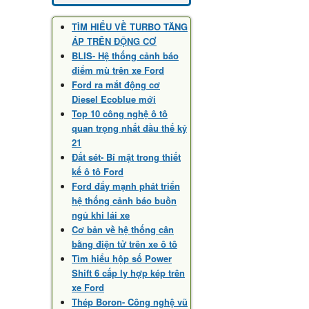
TÌM HIỂU VỀ TURBO TĂNG
ÁP TRÊN ĐỘNG CƠ
BLIS- Hệ thống cảnh báo
điểm mù trên xe Ford
Ford ra mắt động cơ
Diesel Ecoblue mới
Top 10 công nghệ ô tô
quan trọng nhất đầu thế kỷ
21
Đất sét- Bí mật trong thiết
kế ô tô Ford
Ford đẩy mạnh phát triển
hệ thống cảnh báo buồn
ngủ khi lái xe
Cơ bản về hệ thống cân
bằng điện tử trên xe ô tô
Tìm hiểu hộp số Power
Shift 6 cấp ly hợp kép trên
xe Ford
Thép Boron- Công nghệ vũ